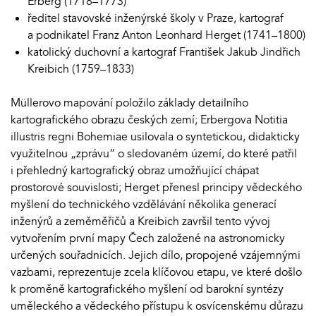
Erberg (1718–1773)
ředitel stavovské inženýrské školy v Praze, kartograf
a podnikatel Franz Anton Leonhard Herget (1741–1800)
katolický duchovní a kartograf František Jakub Jindřich
Kreibich (1759–1833)
Müllerovo mapování položilo základy detailního
kartografického obrazu českých zemí; Erbergova Notitia
illustris regni Bohemiae usilovala o syntetickou, didakticky
využitelnou „zprávu“ o sledovaném území, do které patřil
i přehledný kartografický obraz umožňující chápat
prostorové souvislosti; Herget přenesl principy vědeckého
myšlení do technického vzdělávání několika generací
inženýrů a zeměměřičů a Kreibich završil tento vývoj
vytvořením první mapy Čech založené na astronomicky
určených souřadnicích. Jejich dílo, propojené vzájemnými
vazbami, reprezentuje zcela klíčovou etapu, ve které došlo
k proměně kartografického myšlení od barokní syntézy
uměleckého a vědeckého přístupu k osvícenskému důrazu