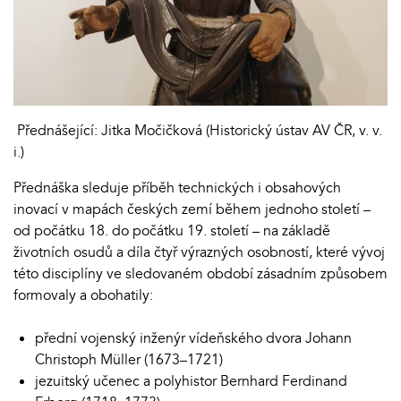
Přednášející: Jitka Močičková (Historický ústav AV ČR, v. v.
i.)
Přednáška sleduje příběh technických i obsahových
inovací v mapách českých zemí během jednoho století –
od počátku 18. do počátku 19. století – na základě
životních osudů a díla čtyř výrazných osobností, které vývoj
této disciplíny ve sledovaném období zásadním způsobem
formovaly a obohatily:
přední vojenský inženýr vídeňského dvora Johann
Christoph Müller (1673–1721)
jezuitský učenec a polyhistor Bernhard Ferdinand