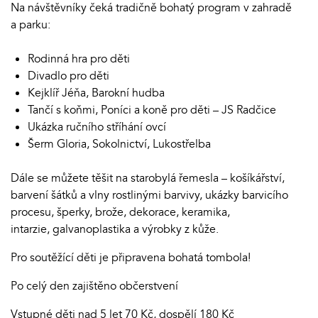
Na návštěvníky čeká tradičně bohatý program v zahradě
a parku:
Rodinná hra pro děti
Divadlo pro děti
Kejklíř Jéňa, Barokní hudba
Tančí s koňmi, Poníci a koně pro děti – JS Radčice
Ukázka ručního stříhání ovcí
Šerm Gloria, Sokolnictví, Lukostřelba
Dále se můžete těšit na starobylá řemesla – košíkářství,
barvení šátků a vlny rostlinými barvivy, ukázky barvicího
procesu, šperky, brože, dekorace, keramika,
intarzie, galvanoplastika a výrobky z kůže.
Pro soutěžící děti je připravena bohatá tombola!
Po celý den zajištěno občerstvení
Vstupné děti nad 5 let 70 Kč, dospělí 180 Kč