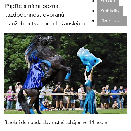
Pro děti
Přijďte s námi poznat
Prohlídky
každodennost dvořanů
Plzeň sever
i služebnictva rodu Lažanských.
Barokní den bude slavnostně zahájen ve 14 hodin.